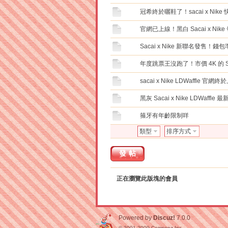
冠希終於曬鞋了！sacai x Ni
官網已上線！黑白 Sacai x Nike
Sacai x Nike 新聯名發售！
年度跳票王沒跑了！市價 4K 的 Sac
sacai x Nike LDWaffle 官
黑灰 Sacai x Nike LDWaffl
箍牙有年齡限制咩
類型
排序方式
發帖
正在瀏覽此版塊的會員
Powered by
Discuz!
7.0.0
© 2001-2009
Comsenz Inc.