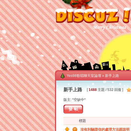
Yes98歌唱聊天室論壇
» 新手上路
新手上路
[
1488
主題 / 532 回復 ]
版主: *空缺中*
發帖
標題
沒收到驗證信的處理方法跟說明