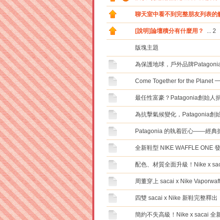
聊天室中看不到完整朋友列表的
[說明]論壇積分有什麼用？
...
2
版塊主題
為保護地球，戶外品牌Patago
Come Together for the Pla
最任性富豪？Patagonia創始
為抗擊氣候變化，Patagonia
Patagonia 的執着匠心——經典抓
全新鞋型 NIKE WAFFLE ONE
配色、材質全面升級！Nike x s
周董穿上 sacai x Nike Vapor
四雙 sacai x Nike 新鞋完整釋出
簡約不失高級！Nike x saca