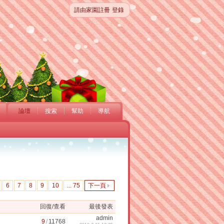
請由家園註冊
登錄
論壇
搜索
幫助
導航
6
7
8
9
10
... 75
下一頁
回復/查看
最後發表
admin
9
/
11768