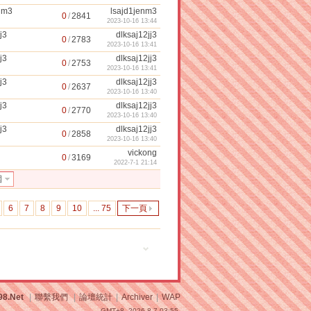
nm3
lsajd1jenm3
0
/
2841
2023-10-16 13:44
j3
dlksaj12jj3
0
/
2783
2023-10-16 13:41
j3
dlksaj12jj3
0
/
2753
2023-10-16 13:41
j3
dlksaj12jj3
0
/
2637
2023-10-16 13:40
j3
dlksaj12jj3
0
/
2770
2023-10-16 13:40
j3
dlksaj12jj3
0
/
2858
2023-10-16 13:40
vickong
0
/
3169
2022-7-1 21:14
圍
6
7
8
9
10
... 75
下一頁
98.Net
|
聯繫我們
|
論壇統計
|
Archiver
|
WAP
GMT+8, 2026-8-7 03:55.